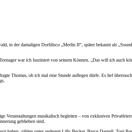
ld, in der damaligen Dorfdisco „Merlin II“, später bekannt als „Sound
eenager war ich fasziniert von seinem Können. „Das will ich auch könn
fragte Thomas, ob ich mal eine Stunde auflegen dürfe. Es lief überrasc
gs.
hlige Veranstaltungen musikalisch begleiten – von exklusiven Privatfei
innerung geblieben sind.
uzt haben, zählen unter anderem Lilly Becker, Bruce Darnell, Toni B