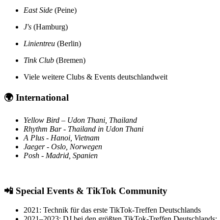
East Side
(Peine)
J's
(Hamburg)
Linientreu
(Berlin)
Tink Club
(Bremen)
Viele weitere Clubs & Events deutschlandweit
🌍
International
Yellow Bird – Udon Thani, Thailand
Rhythm Bar - Thailand in Udon Thani
A Plus - Hanoi, Vietnam
Jaeger - Oslo, Norwegen
Posh - Madrid, Spanien
📲
Special Events & TikTok Community
2021: Technik für das erste TikTok-Treffen Deutschlands
2021–2023: DJ bei den größten TikTok-Treffen Deutschlands: