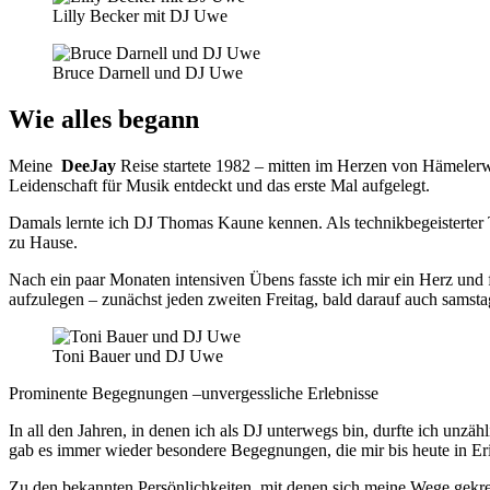
Lilly Becker mit DJ Uwe
Bruce Darnell und DJ Uwe
Wie alles begann
Meine
DeeJay
Reise startete 1982 – mitten im Herzen von Hämelerwa
Leidenschaft für Musik entdeckt und das erste Mal aufgelegt.
Damals lernte ich DJ Thomas Kaune kennen. Als technikbegeisterter T
zu Hause.
Nach ein paar Monaten intensiven Übens fasste ich mir ein Herz und 
aufzulegen – zunächst jeden zweiten Freitag, bald darauf auch samsta
Toni Bauer und DJ Uwe
Prominente Begegnungen –unvergessliche Erlebnisse
In all den Jahren, in denen ich als DJ unterwegs bin, durfte ich unzä
gab es immer wieder besondere Begegnungen, die mir bis heute in Er
Zu den bekannten Persönlichkeiten, mit denen sich meine Wege gekre