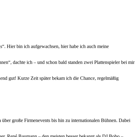
s“. Hier bin ich aufgewachsen, hier habe ich auch meine
en“, dachte ich – und schon bald standen zwei Plattenspieler bei mir
hend gut! Kurze Zeit später bekam ich die Chance, regelmäßig
ern über große Firmenevents bis hin zu internationalen Bühnen. Dabei
auer, René Baumann – den meisten besser bekannt als DJ Bobo –