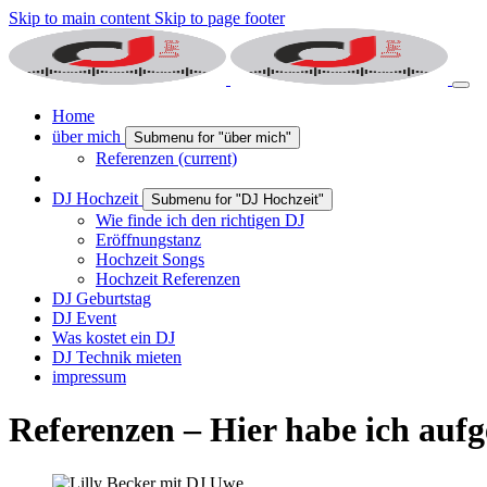
Skip to main content
Skip to page footer
Home
über mich
Submenu for "über mich"
Referenzen
(current)
DJ Hochzeit
Submenu for "DJ Hochzeit"
Wie finde ich den richtigen DJ
Eröffnungstanz
Hochzeit Songs
Hochzeit Referenzen
DJ Geburtstag
DJ Event
Was kostet ein DJ
DJ Technik mieten
impressum
Referenzen – Hier habe ich aufg